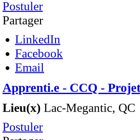
Postuler
Partager
LinkedIn
Facebook
Email
Apprenti.e - CCQ - Proje
Lieu(x)
Lac-Megantic, QC
Postuler