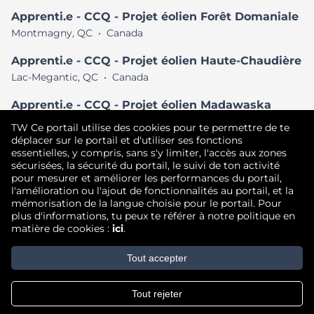
Apprenti.e - CCQ - Projet éolien Forêt Domaniale
Montmagny, QC
•
Canada
Apprenti.e - CCQ - Projet éolien Haute-Chaudière
Lac-Megantic, QC
•
Canada
Apprenti.e - CCQ - Projet éolien Madawaska
Degelis, QC
•
Canada
TW Ce portail utilise des cookies pour te permettre de te
déplacer sur le portail et d'utiliser ses fonctions
Voir tous les postes semblables
essentielles, y compris, sans s'y limiter, l'accès aux zones
sécurisées, la sécurité du portail, le suivi de ton activité
pour mesurer et améliorer les performances du portail,
l'amélioration ou l'ajout de fonctionnalités au portail, et la
Droit d'auteur © 2026
mémorisation de la langue choisie pour le portail. Pour
plus d'informations, tu peux te référer à notre politique en
Conditions d'utilisation
|
Politique de confidentialité
|
matière de cookies :
ici
.
Communauté de talent
Tout accepter
Tout rejeter