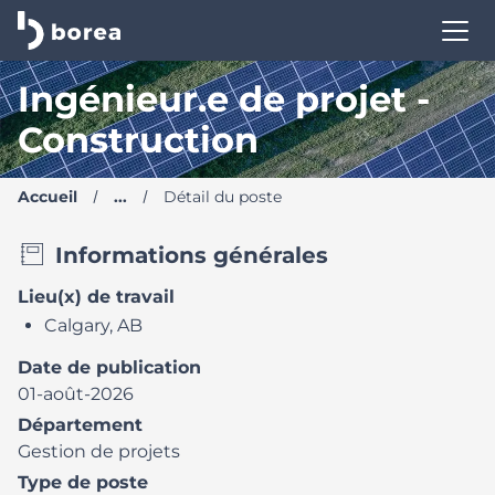
Borea Site carrière | Trouve ton nouveau poste
Ingénieur.e de projet -
Construction
Accueil
...
Détail du poste
Informations générales
Lieu(x) de travail
Calgary, AB
Date de publication
01-août-2026
Département
Gestion de projets
Type de poste