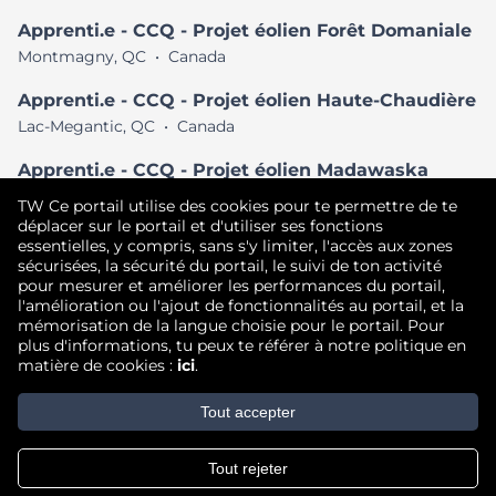
Apprenti.e - CCQ - Projet éolien Forêt Domaniale
Montmagny, QC
•
Canada
Apprenti.e - CCQ - Projet éolien Haute-Chaudière
Lac-Megantic, QC
•
Canada
Apprenti.e - CCQ - Projet éolien Madawaska
Degelis, QC
•
Canada
TW Ce portail utilise des cookies pour te permettre de te
déplacer sur le portail et d'utiliser ses fonctions
Voir tous les postes semblables
essentielles, y compris, sans s'y limiter, l'accès aux zones
sécurisées, la sécurité du portail, le suivi de ton activité
pour mesurer et améliorer les performances du portail,
l'amélioration ou l'ajout de fonctionnalités au portail, et la
Droit d'auteur © 2026
mémorisation de la langue choisie pour le portail. Pour
plus d'informations, tu peux te référer à notre politique en
Conditions d'utilisation
|
Politique de confidentialité
|
matière de cookies :
ici
.
Communauté de talent
Tout accepter
Tout rejeter