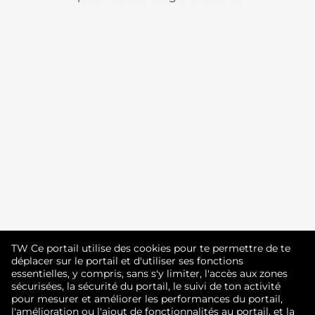
Tu n'as pas trouvé ce que tu
TW Ce portail utilise des cookies pour te permettre de te
cherchais?
déplacer sur le portail et d'utiliser ses fonctions
essentielles, y compris, sans s'y limiter, l'accès aux zones
sécurisées, la sécurité du portail, le suivi de ton activité
Rejoins notre communauté de talent
pour mesurer et améliorer les performances du portail,
l'amélioration ou l'ajout de fonctionnalités au portail, et la